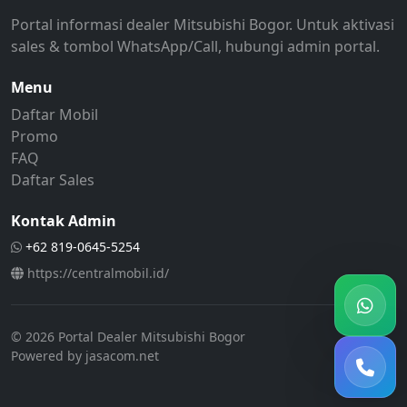
Portal informasi dealer Mitsubishi Bogor. Untuk aktivasi
dealer Mitsubishi Bogor, promo Mitsubishi Bogor, harga Mi
sales & tombol WhatsApp/Call, hubungi admin portal.
Menu
Daftar Mobil
Promo
FAQ
Daftar Sales
Kontak Admin
+62 819-0645-5254
https://centralmobil.id/
© 2026 Portal Dealer Mitsubishi Bogor
Powered by jasacom.net