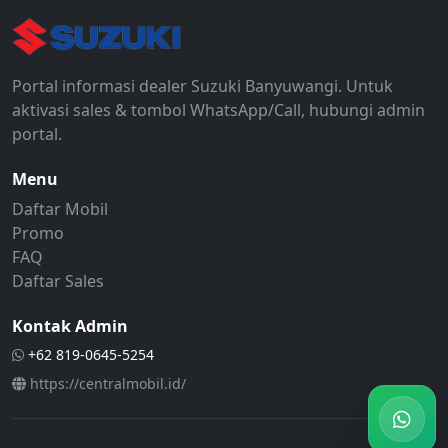
Cari dealer Suzuki di Banyuwangi? Halaman ini berisi refe
Kata Kunci Terkait
Portal informasi dealer Suzuki Banyuwangi. Untuk
dealer Suzuki Banyuwangi, promo Suzuki Banyuwangi, har
aktivasi sales & tombol WhatsApp/Call, hubungi admin
portal.
Menu
Daftar Mobil
Promo
FAQ
Daftar Sales
Kontak Admin
+62 819-0645-5254
https://centralmobil.id/