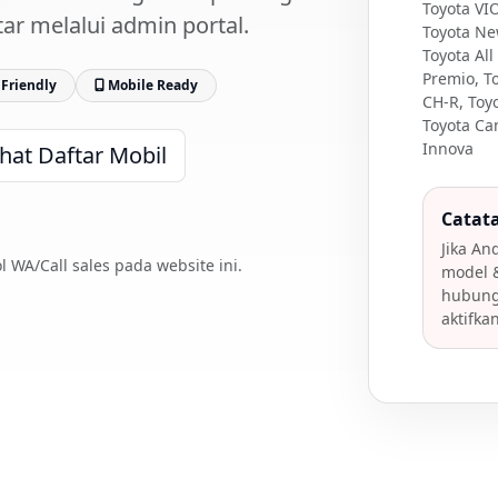
Toyota VI
ar melalui admin portal.
Toyota New
Toyota All
Premio, T
Friendly
Mobile Ready
CH-R, Toy
Toyota Cam
Innova
ihat Daftar Mobil
Catat
Jika An
l WA/Call sales pada website ini.
model &
hubungi
aktifka