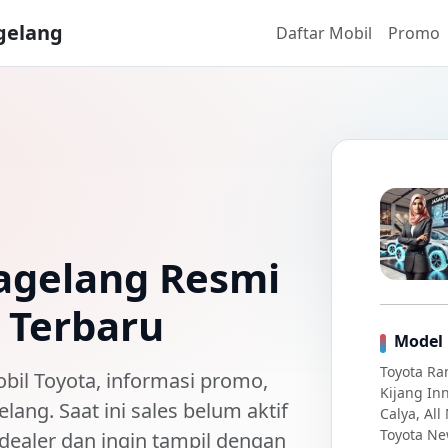
gelang
Daftar Mobil
Promo
agelang Resmi
 Terbaru
Model 
Toyota Ra
obil Toyota
, informasi promo,
Kijang Inn
elang
. Saat ini
sales belum aktif
Calya, Al
Toyota New
/dealer dan ingin tampil dengan